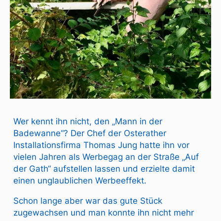
Wer kennt ihn nicht, den „Mann in der
Badewanne“? Der Chef der Osterather
Installationsfirma Thomas Jung hatte ihn vor
vielen Jahren als Werbegag an der Straße „Auf
der Gath“ aufstellen lassen und erzielte damit
einen unglaublichen Werbeeffekt.
Schon lange aber war das gute Stück
zugewachsen und man konnte ihn nicht mehr